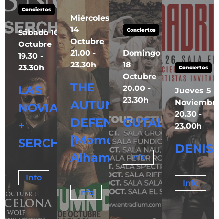
HORSE
Conciertos
Miércoles
14
Conciertos
Sábado 10
Octubre
Info
Octubre
21.00 -
Domingo
19.30 -
23.30h
18
23.30h
Conciertos
Octubre
THE
LAS
20.00 -
Jueves 5
23.30h
AUTUMN
Noviembr
NOVIAS
20.30 -
DEFENSE
GUTALAX
+
23.00h
[Momento
SERCH.
DENIS
Alhambra]
Info
Tickets
Info
Tickets
Info
Info
Tickets