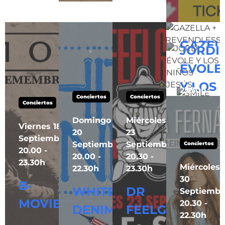
Septiembr
20.30 -
20.30 -
23.30h
23.30h
Conciertos
GAZEL
JORDI
Sábado 26
REVEN
ÉVOLE
Septiembr
21.00 -
Y LOS
23.30h
Conciertos
Conciertos
Info
NIÑOS
Conciertos
SMILE
Domingo
Miércoles
JESÚS
Viernes 18
20
23
Septiembre
Septiembre
Septiembre
Conciertos
Info
20.00 -
20.00 -
20.30 -
Info
23.30h
Miércoles
22.30h
23.30h
30
B-
WHITE
DR
Septiembr
MOVIE
20.30 -
DENIM
FEELGOOD
22.30h