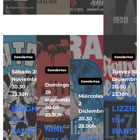
Conciertos
Conciertos
Conciertos
Sábado 28
Jueves 10
Noviembre
Diciembre
Conciertos
Domingo
20.30 -
20.00 -
29
23.30h
23.30h
Miércoles
Noviembre
2
BRIGHTON
LIZZIE 
20.00 -
Diciembre
23.30h
64 +
the
20.30 -
23.00h
NINE
JAVIER
BANSH