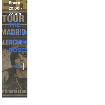
Enero
20.00 -
22.30h
THE
ULTIMATE
STONE
ROSES
Info
Tickets