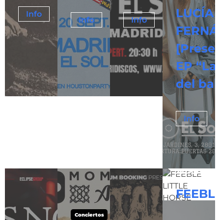
LUCÍA
Info
Tickets
Info
Tickets
Info
Tickets
FERNÁ
[Prese
EP “La 
del bai
Conciertos
Info
Miércoles
4
Noviembr
19.00 -
22.30h
FEEBL
LITTLE
Conciertos