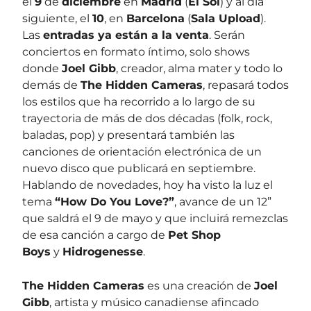
el
9
de
diciembre
en
Madrid
(
El Sol
) y al día
siguiente, el
10
, en
Barcelona
(
Sala Upload
).
Las
entradas ya están a la venta
. Serán
conciertos en formato íntimo, solo shows
donde
Joel Gibb
, creador, alma mater y todo lo
demás de
The Hidden Cameras
, repasará todos
los estilos que ha recorrido a lo largo de su
trayectoria de más de dos décadas (folk, rock,
baladas, pop) y presentará también las
canciones de orientación electrónica de un
nuevo disco que publicará en septiembre.
Hablando de novedades, hoy ha visto la luz el
tema
“How Do You Love?”
, avance de un 12”
que saldrá el 9 de mayo y que incluirá remezclas
de esa canción a cargo de
Pet Shop
Boys
y
Hidrogenesse
.
The Hidden Cameras
es una creación de
Joel
Gibb
, artista y músico canadiense afincado