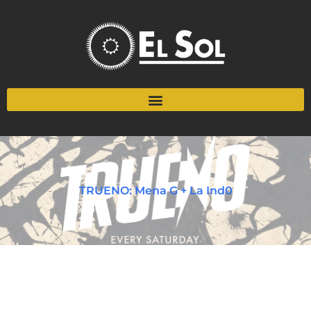
TRUENO: Mena G + La Ind0