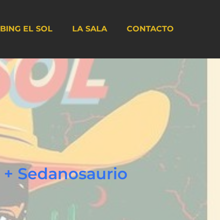
BING EL SOL
LA SALA
CONTACTO
o + Sedanosaurio