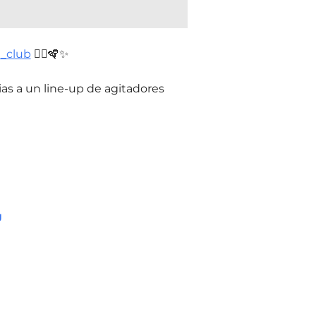
l_club
👯‍♂️🪇✨
ias a un line-up de agitadores
g