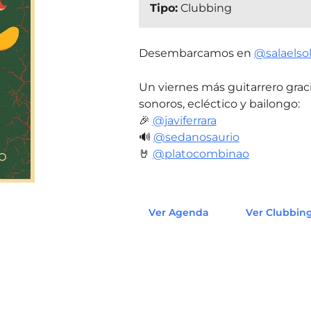
Tipo:
Clubbing
Desembarcamos en
@salaelso
Un viernes más guitarrero grac
sonoros, ecléctico y bailongo:
🎉
@javiferrara
🔊
@sedanosaurio
🤘
@platocombinao
Ver Agenda
Ver Clubbin