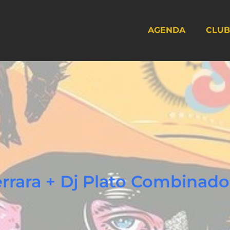
AGENDA
CLUB
Ferrara + Dj Plato Combinad