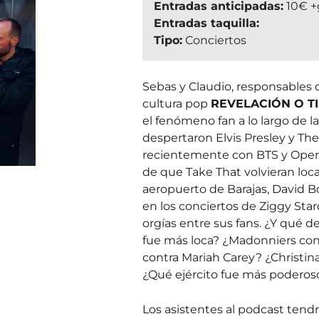
Entradas anticipadas:
10€ +
Entradas taquilla:
Tipo:
Conciertos
Sebas y Claudio, responsables 
cultura pop
REVELACIÓN O TI
el fenómeno fan a lo largo de la
despertaron Elvis Presley y The
recientemente con BTS y Opera
de que Take That volvieran loca
aeropuerto de Barajas, David B
en los conciertos de Ziggy Sta
orgías entre sus fans. ¿Y qué d
fue más loca? ¿Madonniers co
contra Mariah Carey? ¿Christin
¿Qué ejército fue más poderoso
Los asistentes al podcast tendr