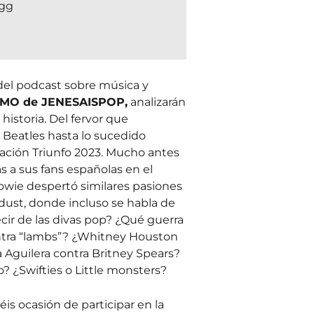
gg
del podcast sobre música y
MO de JENESAISPOP,
analizarán
 historia. Del fervor que
 Beatles hasta lo sucedido
ción Triunfo 2023. Mucho antes
s a sus fans españolas en el
owie despertó similares pasiones
rdust, donde incluso se habla de
ecir de las divas pop? ¿Qué guerra
ntra “lambs”? ¿Whitney Houston
a Aguilera contra Britney Spears?
? ¿Swifties o Little monsters?
éis ocasión de participar en la