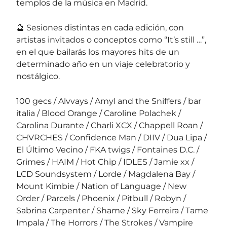
templos de la música en Madrid.
🔮 Sesiones distintas en cada edición, con
artistas invitados o conceptos como “It’s still …”,
en el que bailarás los mayores hits de un
determinado año en un viaje celebratorio y
nostálgico.
100 gecs / Alvvays / Amyl and the Sniffers / bar
italia / Blood Orange / Caroline Polachek /
Carolina Durante / Charli XCX / Chappell Roan /
CHVRCHES / Confidence Man / DIIV / Dua Lipa /
El Último Vecino / FKA twigs / Fontaines D.C. /
Grimes / HAIM / Hot Chip / IDLES / Jamie xx /
LCD Soundsystem / Lorde / Magdalena Bay /
Mount Kimbie / Nation of Language / New
Order / Parcels / Phoenix / Pitbull / Robyn /
Sabrina Carpenter / Shame / Sky Ferreira / Tame
Impala / The Horrors / The Strokes / Vampire