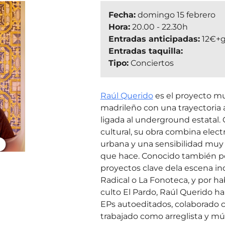
Fecha:
domingo 15 febrero
Hora:
20.00 - 22.30h
Entradas anticipadas:
12€+
Entradas taquilla:
Tipo:
Conciertos
Raúl Querido
es el proyecto mus
madrileño con una trayectoria
ligada al underground estatal.
cultural, su obra combina elect
urbana y una sensibilidad muy 
que hace. Conocido también p
proyectos clave dela escena 
Radical o La Fonoteca, y por h
culto El Pardo, Raúl Querido h
EPs autoeditados, colaborado 
trabajado como arreglista y mú