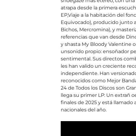
shoegaze más etéreo, con una 
atrapa desde la primera escuch
EP,Viaje a la habitación del fon
Equivocado), producido junto a
Bichos, Mercromina), y master
referencias que van desde Dino
y shasta My Bloody Valentine o 
unsonido propio: ensoñador per
sentimental. Sus directos comb
les han valido un creciente re
independiente. Han versionado
reconocidos como Mejor Band
24 de Todos los Discos son Gra
llega su primer LP: Un extrañ o
finales de 2025 y está llamado 
nacionales del año.