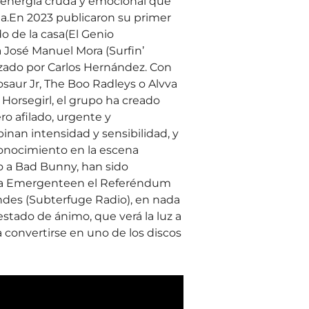
energía cruda y emocional que
a.En 2023 publicaron su primer
do de la casa(El Genio
 José Manuel Mora (Surfin’
izado por Carlos Hernández. Con
saur Jr, The Boo Radleys o Alvva
Horsegirl, el grupo ha creado
o afilado, urgente y
inan intensidad y sensibilidad, y
conocimiento en la escena
 a Bad Bunny, han sido
a Emergenteen el Referéndum
ndes (Subterfuge Radio), en nada
estado de ánimo, que verá la luz a
a convertirse en uno de los discos