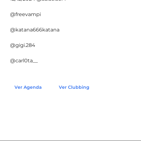
@freevampi
@katana666katana
@gigi.284
@carl0ta__
Ver Agenda
Ver Clubbing