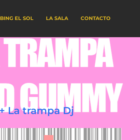
BING EL SOL
LA SALA
CONTACTO
+ La trampa Dj