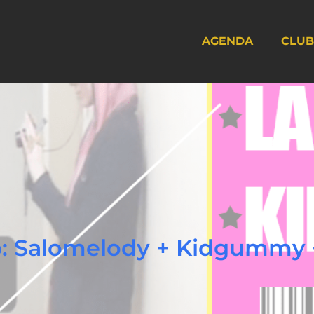
AGENDA
CLUB
ub: Salomelody + Kidgummy 