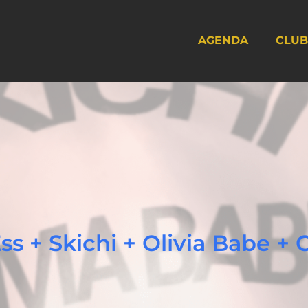
AGENDA
CLUB
Ess + Skichi + Olivia Babe +