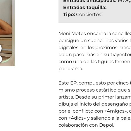
Entradas anticipadas:
16€+
Entradas taquilla:
Tipo:
Conciertos
Moni Motes encarna la sencille
persigue un sueño. Tras varios
digitales, en los próximos mese
da un paso más en su trayector
como una de las figuras femen
panorama.
Este EP, compuesto por cinco t
mismo proceso catártico que s
artista. Desde su primer lanza
dibuja el inicio del desengaño
por el conflicto con «Amigos», 
con «Adiós» y saliendo a la pal
colaboración con Depol.