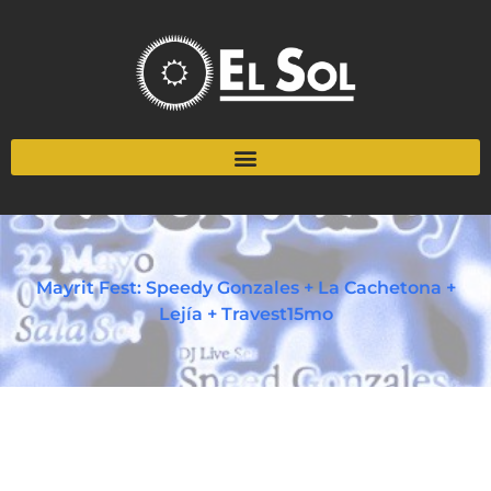
Mayrit Fest: Speedy Gonzales + La Cachetona +
Lejía + Travest15mo