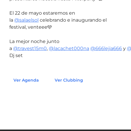
El 22 de mayo estaremos en
la
@salaelsol
celebrando e inaugurando el
festival, venteee🩵
La mejor noche junto
a
@travest15m0
,
@lacachet000na
@666lejia666
y
@
Dj set
Ver Agenda
Ver Clubbing