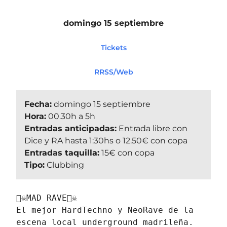
domingo 15 septiembre
Tickets
RRSS/Web
Fecha:
domingo 15 septiembre
Hora:
00.30h a 5h
Entradas anticipadas:
Entrada libre con
Dice y RA hasta 1:30hs o 12.50€ con copa
Entradas taquilla:
15€ con copa
Tipo:
Clubbing
🏴‍☠️MAD RAVE🏴‍☠️

El mejor HardTechno y NeoRave de la 
escena local underground madrileña. 
