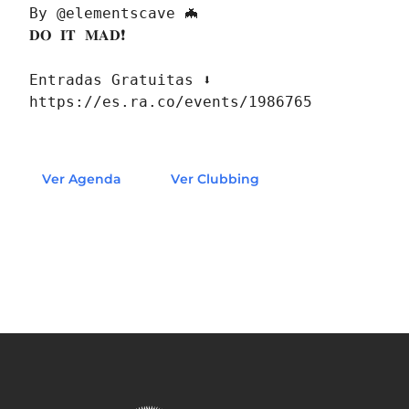
By @elementscave 🦇

𝐃𝐎 𝐈𝐓 𝐌𝐀𝐃❗
Entradas Gratuitas ⬇

https://es.ra.co/events/1986765
Ver Agenda
Ver Clubbing