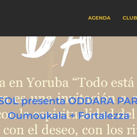
AGENDA
CLUB
Oumoukala + Fortalezza