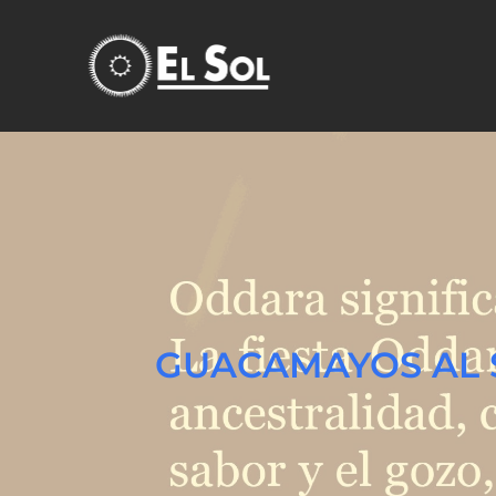
GUACAMAYOS AL SOL presenta ODDARA PARTY: Maldita Vaina +