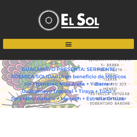
GUACAMAYO PRESENTA: SERPIENTE
CÓSMICA SOLIDARIA en beneficio de Médicos
sin Fronteras: Miss Aleta + Y-Barra +
Guacamayo Tropical + Tiraya + Tucu +
Sorentino Barone + Meneoh + Estrella Ortúzar