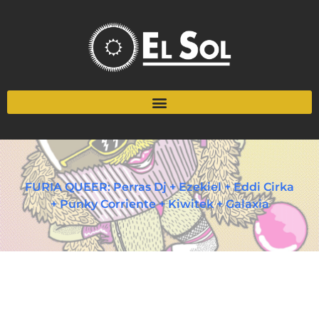
FURIA QUEER: Perras Dj + Ezekiel + Eddi Cirka
+ Punky Corriente + Kiwitek + Galaxia