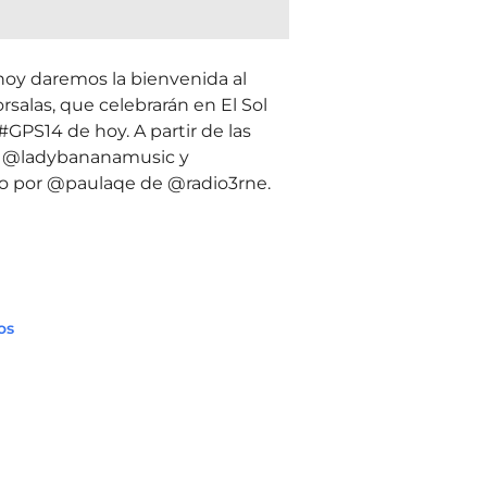
 hoy daremos la bienvenida al
alas, que celebrarán en El Sol
#GPS14 de hoy. A partir de las
de @ladybananamusic y
do por @paulaqe de @radio3rne.
os