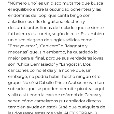
“Número uno” es un disco mutante que busca
el equilibrio entre la oscuridad ochentera y las
endorfinas del pop; que canta bingo con
afiladísimos riffs de guitarra eléctrica y
deslumbrantes líneas de teclado; que se siente
futbolero y cultureta, según le rote. Es también
un disco plagado de singles sólidos como
“Ensayo error”, “Cenicero” o “Magnate y
mecenas” que, sin embargo, ha guardado lo
mejor para el final, porque sus verdaderas joyas
son “Chica Demasiado” y “Langosta”. Dos
canciones como el día y la noche que, sin
embargo, no podría haber hecho ningún otro
grupo. No sé si Caballo Prieto Azabache van tan
sobrados que se pueden permitir picotear aquí
y allá o si tienen la cara de mármol de Carrara y
saben cómo camelarnos (su arrollador directo
también ayuda en esto). Sí sé que cualquiera de
las dos respuestas me vale. ALEX SERRANO .