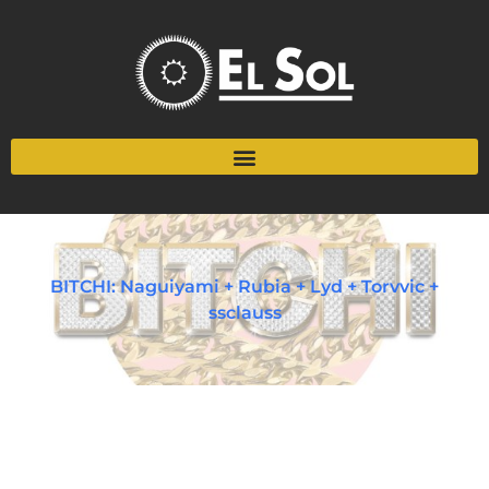
BITCHI: Naguiyami + Rubia + Lyd + Torvvic +
ssclauss