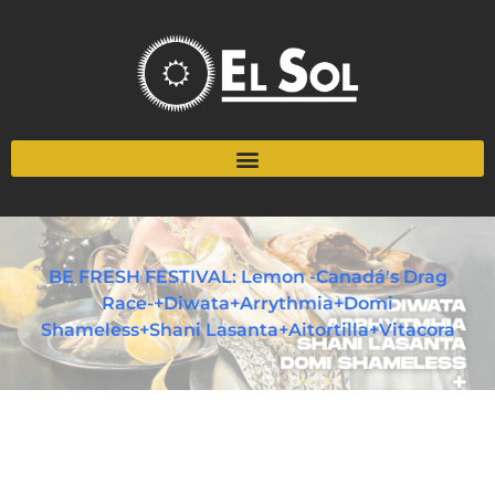
BE FRESH FESTIVAL: Lemon -Canadá's Drag
Race-+Diwata+Arrythmia+Domi
Shameless+Shani Lasanta+Aitortilla+Vitacora