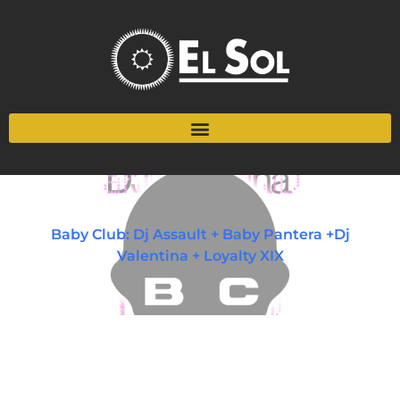
Baby Club: Dj Assault + Baby Pantera +Dj
Valentina + Loyalty XIX