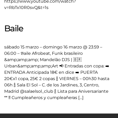
https://www.youtube.com/watch?
v=RbTx10R0svQ&t=1s
Baile
sábado 15 marzo – domingo 16 marzo @ 23:59 –
06:00 – 𝔅aile Afrobeat, Funk brasileiro
&amp;amp;amp; Mandelão DJS | 🇧🇷
Urban&amp;amp;amp;Art 📢 Entradas con copa: ➡️
ENTRADA Anticipada 18€ en dice ➡️ PUERTA
20€x1 copa, 25€ 2 copas 🍾 VIERNES – 00h30 hasta
06h 🍾 Sala El Sol – C. de los Jardines, 3, Centro,
Madrid @salaelsol_club 🍾 Lista para Aniversariante
** ‼️ Cumpleañeros y cumpleañeras […]