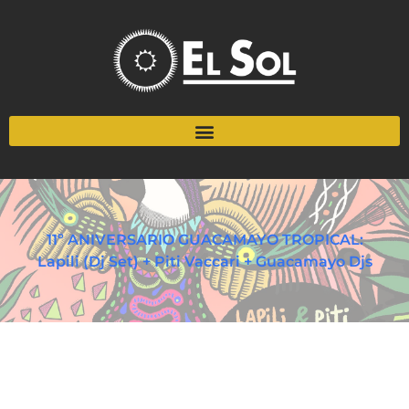
11º ANIVERSARIO GUACAMAYO TROPICAL:
Lapili (Dj Set) + Piti Vaccari + Guacamayo Djs