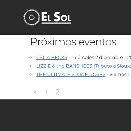
Próximos eventos
CELIA BECKS
- miércoles 2 diciembre - 2
LIZZIE & the BANSHEES [Tributo a Sioux
THE ULTIMATE STONE ROSES
- viernes 1
2
1