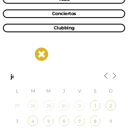
Conciertos
Clubbing
L
M
M
J
V
S
D
27
28
29
30
31
1
2
3
9
4
5
6
7
8