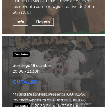
THE AUTUMN DEFENSE nace a finales de
los noventa como refugio creativo de John
Stirratt [...]
Info
Tickets
Conciertos
domingo 18 octubre
20.00 - 23.30h
GUTALAX
Madrid DeathFest Presenta: GUTALAX +
invitado Apertura de Puertas: 20:00 /
Conciertos: 20:30 Entrada 22,5€+gg [...]
Conciertos