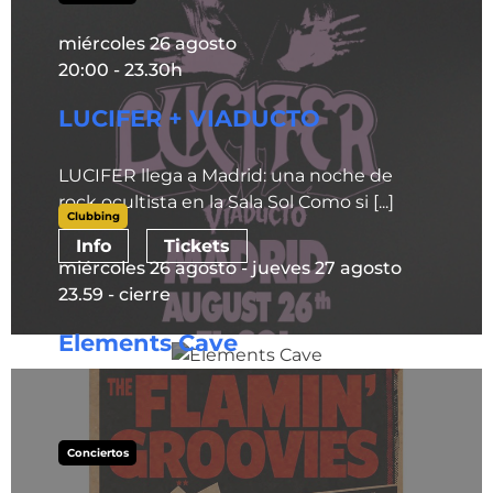
Info
Tickets
miércoles 26 agosto
20:00 - 23.30h
LUCIFER + VIADUCTO
LUCIFER llega a Madrid: una noche de
rock ocultista en la Sala Sol Como si [...]
Clubbing
Info
Tickets
miércoles 26 agosto - jueves 27 agosto
23.59 - cierre
Elements Cave
Ver esta publicación en Instagram Una
publicación compartida de KHAOS IN
ORDER (@khaosinorder)
Conciertos