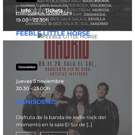
Info
Tickets
miércoles 4 noviembre
19.00 - 22.30h
FEEBLE LITTLE HORSE
⭐ feeble little horse actuarán el 4 de
noviembre en Madrid. La banda de
Pittsburgh [...]
Conciertos
Info
Tickets
jueves 5 noviembre
20.30 - 23.00h
DENISDENIS
Disfruta de la banda de Indie rock del
momento en la sala El Sol de [...]